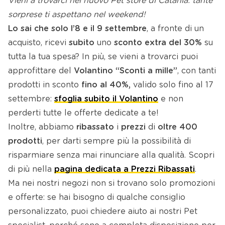
Vieni a trovarci nel nuovo Pet store di Catania: tante
sorprese ti aspettano nel weekend!
Lo sai che solo l’8 e il 9 settembre
, a fronte di un
acquisto, ricevi
subito
uno
sconto extra del 30%
su
tutta la tua spesa? In più, se vieni a trovarci puoi
approfittare del
Volantino “Sconti a mille”
, con tanti
prodotti in sconto
fino al 40%,
valido solo fino al 17
settembre:
sfoglia subito il Volantino
e non
perderti tutte le offerte dedicate a te!
Inoltre, abbiamo
ribassato
i
prezzi
di
oltre 400
prodotti
, per darti sempre più la possibilità di
risparmiare senza mai rinunciare alla qualità. Scopri
di più nella
pagina dedicata a Prezzi Ribassati
.
Ma nei nostri negozi non si trovano solo promozioni
e offerte: se hai bisogno di qualche consiglio
personalizzato, puoi chiedere aiuto ai nostri Pet