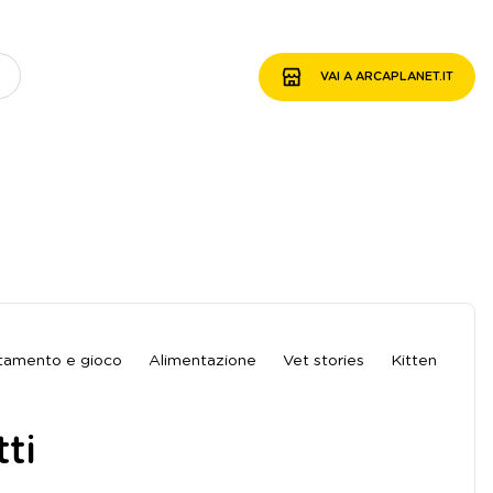
VAI A ARCAPLANET.IT
amento e gioco
Alimentazione
Vet stories
Kitten
ti