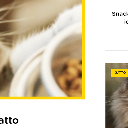
Snack
i
GATTO
atto