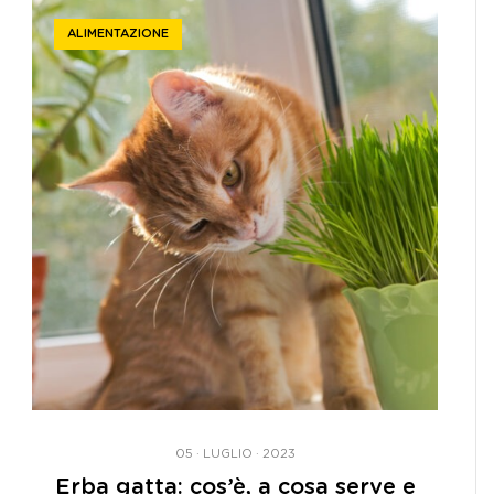
ALIMENTAZIONE
05 · LUGLIO · 2023
Erba gatta: cos’è, a cosa serve e