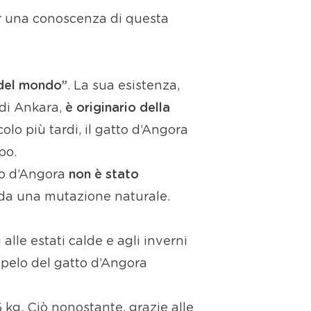
er una conoscenza di questa
 del mondo”
. La sua esistenza,
à di Ankara,
è originario della
lo più tardi, il gatto d’Angora
po.
tto d’Angora
non è stato
o da una mutazione naturale.
i alle estati calde e agli inverni
l pelo del gatto d’Angora
5 kg. Ciò nonostante, grazie alle