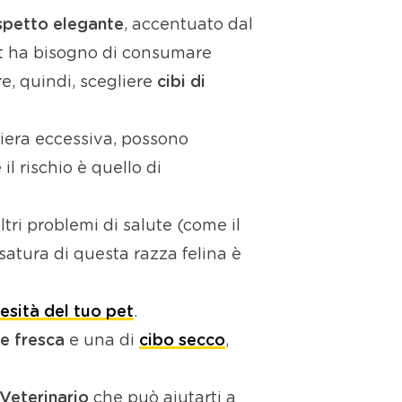
spetto elegante
, accentuato dal
et ha bisogno di consumare
e, quindi, scegliere
cibi di
niera eccessiva, possono
il rischio è quello di
ltri problemi di salute (come il
satura di questa razza felina è
besità del tuo pet
.
 e fresca
e una di
cibo secco
,
 Veterinario
che può aiutarti a