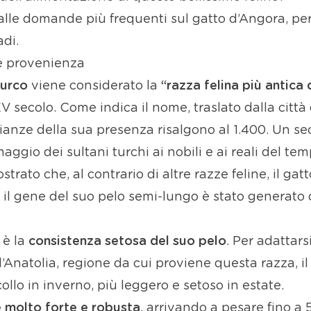
 alle domande più frequenti sul gatto d’Angora, p
adi.
 e provenienza
Turco
viene considerato la
“razza felina più antica
 XV secolo. Come indica il nome, traslato dalla citt
ianze della sua presenza risalgono al 1.400. Un seco
ggio dei sultani turchi ai nobili e ai reali del tem
rato che, al contrario di altre razze feline, il ga
: il gene del suo pelo semi-lungo è stato generat
 è la
consistenza setosa del suo pelo
. Per adattars
ll’Anatolia, regione da cui proviene questa razza, i
 collo in inverno, più leggero e setoso in estate.
e molto forte e robusta
, arrivando a pesare fino a 