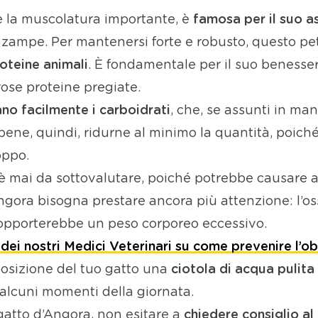
e la muscolatura importante, è
famosa per il suo a
e zampe. Per mantenersi forte e robusto, questo p
roteine animali
. È fondamentale per il suo benesser
se proteine pregiate.
ano facilmente i carboidrati
, che, se assunti in ma
bene, quindi, ridurne al minimo la quantità, poiché 
oppo.
 mai da sottovalutare, poiché potrebbe causare
a
Angora bisogna prestare ancora più attenzione: l’os
 sopporterebbe un peso corporeo eccessivo.
 dei nostri Medici Veterinari su come prevenire l’o
posizione del tuo gatto una
ciotola di acqua pulita
alcuni momenti della giornata.
gatto d’Angora, non esitare a
chiedere consiglio al