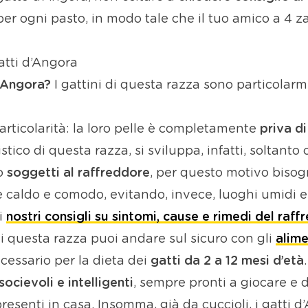
per ogni pasto, in modo tale che il tuo amico a 4 z
gatti d’Angora
d’Angora?
I gattini di questa razza sono particolarm
rticolarità: la loro pelle è completamente
priva di
tico di questa razza, si sviluppa, infatti, soltanto 
no
soggetti al raffreddore
, per questo motivo bisog
caldo e comodo, evitando, invece, luoghi umidi e f
 i
nostri consigli su sintomi, cause e rimedi del raff
i questa razza puoi andare sul sicuro con gli
alime
ecessario per la dieta dei
gatti da 2 a 12 mesi d’età
.
socievoli e intelligenti
, sempre pronti a giocare e d
presenti in casa. Insomma, già da cuccioli, i gatti