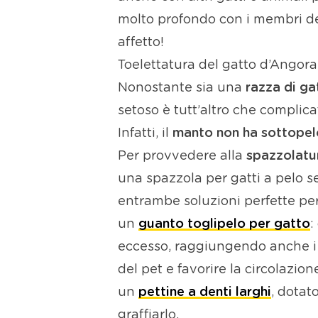
molto profondo con i membri del
affetto!
Toelettatura del gatto d’Angora:
Nonostante sia una
razza di g
setoso è tutt’altro che complica
Infatti, il
manto non ha sottopel
Per provvedere alla
spazzolatu
una spazzola per gatti a pelo 
entrambe soluzioni perfette pe
un
guanto toglipelo per gatto
:
eccesso, raggiungendo anche i p
del pet e favorire la circolazio
un
pettine a denti larghi
, dotat
graffiarlo.