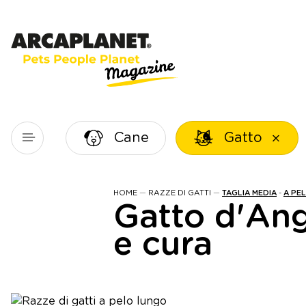
Cane
Gatto
HOME
—
RAZZE DI GATTI
—
TAGLIA MEDIA
-
A PE
Gatto d'Ang
e cura