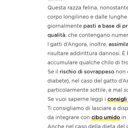
Questa razza felina, nonostant
corpo longilineo e dalle lungh
giornalmente
pasti a base di p
qualità
, che contengano numero
I gatti d’Angora, inoltre,
assimil
risultare addirittura dannosi. È 
accumulare qualche chilo di tr
Se il
rischio di sovrappeso
non è
diabete), nel caso del gatto d’
particolarmente sottile, e mal
Se vuoi saperne leggi i
consigli
Ti consigliamo di lasciare a dis
da integrare con
cibo umido
in 
Anche nel caso della dieta del 