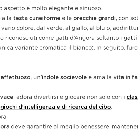
suo aspetto è molto elegante e sinuoso.
 Ha la
testa cuneiforme
e le
orecchie grandi
, con sot
rio colore, dal verde, al giallo, al blu o, addirittur
o riconosciuti come gatti d’Angora soltanto i
gatti
ca variante cromatica il bianco). In seguito, furo
 affettuoso
, un’
indole socievole
e ama la
vita in f
ivace
: adora divertirsi e giocare non solo con i
clas
n
giochi d’intelligenza e di ricerca del cibo
.
ora
gora
deve garantire al meglio benessere, mantenen