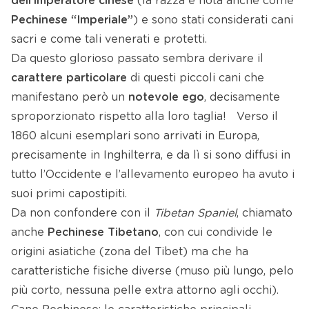
dell’imperatore cinese
(la razza è nota anche come
Pechinese “Imperiale”
) e sono stati considerati cani
sacri e come tali venerati e protetti.
Da questo glorioso passato sembra derivare il
carattere particolare
di questi piccoli cani che
manifestano però un
notevole ego
, decisamente
sproporzionato rispetto alla loro taglia! Verso il
1860 alcuni esemplari sono arrivati in Europa,
precisamente in Inghilterra, e da lì si sono diffusi in
tutto l’Occidente e l’allevamento europeo ha avuto i
suoi primi capostipiti.
Da non confondere con il
Tibetan Spaniel
, chiamato
anche
Pechinese Tibetano
, con cui condivide le
origini asiatiche (zona del Tibet) ma che ha
caratteristiche fisiche diverse (muso più lungo, pelo
più corto, nessuna pelle extra attorno agli occhi).