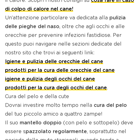
il calore. Scopri i nostri consigli su
cosa fare in caso
di colpo di calore nel cane!
Un’attenzione particolare va dedicata alla
pulizia
delle pieghe del naso
, oltre che agli occhi e alle
orecchie per prevenire infezioni fastidiose. Per
questo puoi navigare nelle sezioni dedicate del
nostro sito che trovi ai seguenti link:
Igiene e pulizia delle orecchie del cane
prodotti per la cura delle orecchie del cane
igiene e pulizia degli occhi del cane
prodotti per la cura degli occhi del cane
.
Cura del pelo e della cute
Dovrai investire molto tempo nella
cura del pelo
del tuo piccolo amico a quattro zampe!
Il suo
mantello doppio
(con pelo e sottopelo) deve
essere s
pazzolato regolarmente
, soprattutto nel