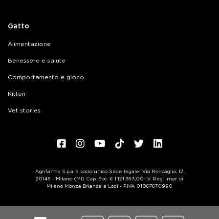
Gatto
Alimentazione
Benessere e salute
Comportamento e gioco
Kitten
Vet stories
Agrifarma S.p.a. a socio unico Sede legale: Via Roncaglia, 12,
20146 - Milano (MI) Cap. Soc. € 1.121.363,00 I.V. Reg. Impr. di
Milano Monza Brianza e Lodi - P.IVA 01067670990