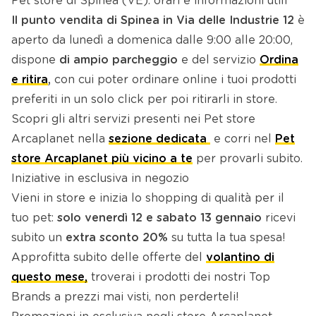
Pet store di Spinea (VE): orari e informazioni utili
Il punto vendita di Spinea in Via delle Industrie 12
è
aperto da lunedì a domenica dalle 9:00 alle 20:00,
dispone
di ampio parcheggio
e del servizio
Ordina
e ritira
,
con cui poter ordinare online i tuoi prodotti
preferiti in un solo click per poi ritirarli in store.
Scopri gli altri servizi presenti nei Pet store
Arcaplanet nella
sezione dedicata
e corri nel
Pet
store Arcaplanet più vicino a te
per provarli subito.
Iniziative in esclusiva in negozio
Vieni in store e inizia lo shopping di qualità per il
tuo pet:
solo venerdì 12 e sabato 13 gennaio
ricevi
subito un
extra sconto 20%
su tutta la tua spesa!
Approfitta subito delle offerte del
volantino di
questo mese,
troverai i prodotti dei nostri Top
Brands a prezzi mai visti, non perderteli!