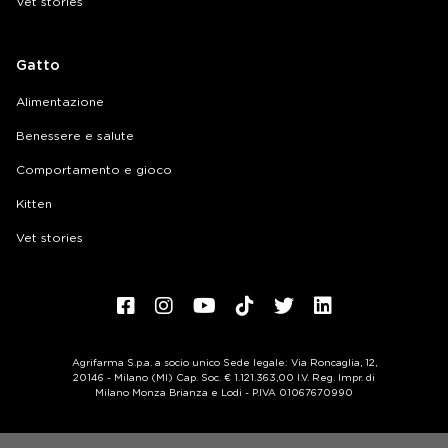
Vet stories
Gatto
Alimentazione
Benessere e salute
Comportamento e gioco
Kitten
Vet stories
Agrifarma S.p.a. a socio unico Sede legale: Via Roncaglia, 12,
20146 - Milano (MI) Cap. Soc. € 1.121.363,00 I.V. Reg. Impr. di
Milano Monza Brianza e Lodi - P.IVA 01067670990