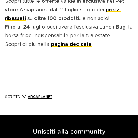
Scopri tutte le
offerte
valide
in esclusiva
nei
Pet
store Arcaplanet
:
dall’11 luglio
scopri dei
prezzi
ribassati
su
oltre 100 prodotti
…e non solo!
Fino al 24 luglio
puoi avere l’esclusiva
Lunch Bag
, la
borsa frigo indispensabile per la tua estate.
Scopri di più nella
pagina dedicata
.
SCRITTO DA
ARCAPLANET
Unisciti alla community