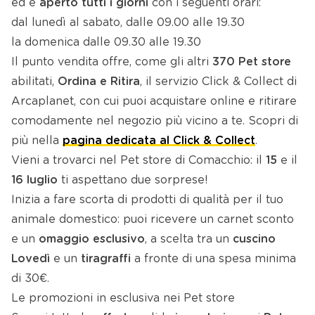
ed è
aperto tutti i giorni
con i seguenti orari:
dal lunedì al sabato, dalle 09.00 alle 19.30
la domenica dalle 09.30 alle 19.30
Il punto vendita offre, come gli altri
370 Pet store
abilitati,
Ordina e Ritira
, il servizio Click & Collect di
Arcaplanet, con cui puoi acquistare online e ritirare
comodamente nel negozio più vicino a te. Scopri di
più nella
pagina dedicata al Click & Collect
.
Vieni a trovarci nel Pet store di Comacchio: il
15
e il
16 luglio
ti aspettano due sorprese!
Inizia a fare scorta di prodotti di qualità per il tuo
animale domestico: puoi ricevere un carnet sconto
e un
omaggio esclusivo
, a scelta tra un
cuscino
Lovedì
e un
tiragraffi
a fronte di una spesa minima
di 30€.
Le promozioni in esclusiva nei Pet store