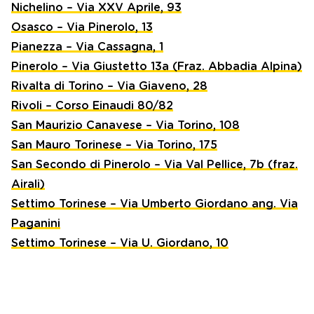
Nichelino – Via XXV Aprile, 93
Osasco – Via Pinerolo, 13
Pianezza – Via Cassagna, 1
Pinerolo – Via Giustetto 13a (Fraz. Abbadia Alpina)
Rivalta di Torino – Via Giaveno, 28
Rivoli – Corso Einaudi 80/82
San Maurizio Canavese – Via Torino, 108
San Mauro Torinese – Via Torino, 175
San Secondo di Pinerolo – Via Val Pellice, 7b (fraz.
Airali)
Settimo Torinese – Via Umberto Giordano ang. Via
Paganini
Settimo Torinese – Via U. Giordano, 10