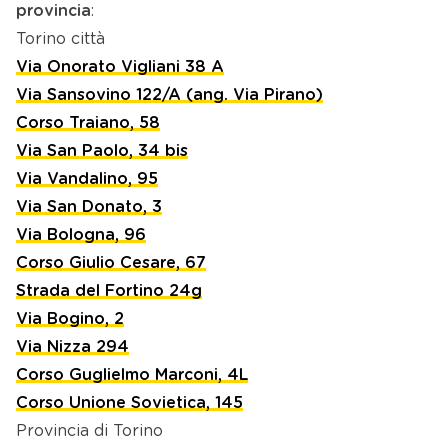
provincia
:
Torino città
Via Onorato Vigliani 38 A
Via Sansovino 122/A (ang. Via Pirano)
Corso Traiano, 58
Via San Paolo, 34 bis
Via Vandalino, 95
Via San Donato, 3
Via Bologna, 96
Corso Giulio Cesare, 67
Strada del Fortino 24g
Via Bogino, 2
Via Nizza 294
Corso Guglielmo Marconi, 4L
Corso Unione Sovietica, 145
Provincia di Torino