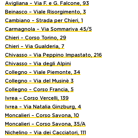
Avigliana – Via F. e G. Falcone, 93
Beinasco – Viale Risorgimento, 3
Cambiano – Strada per Chieri, 1
Carmagnola – Via Sommariva 45/5
Chieri – Corso Torino, 29
Chieri – Via Gualderia, 7
Chivasso – Via Peppino Impastato, 216
Chivasso – Via degli Alpini
Collegno – Viale Piemonte, 34
Collegno – Via del Musinè 3
Collegno – Corso Francia, 5
Ivrea – Corso Vercelli, 139
Ivrea – Via Natalia Ginzburg, 4
Moncalieri – Corso Savona, 10
Moncalieri – Corso Savona, 35/A
Nichelino – Via dei Cacciatori, 111