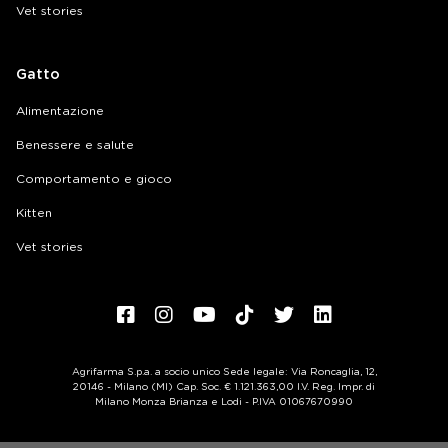
Vet stories
Gatto
Alimentazione
Benessere e salute
Comportamento e gioco
Kitten
Vet stories
Agrifarma S.p.a. a socio unico Sede legale: Via Roncaglia, 12,
20146 - Milano (MI) Cap. Soc. € 1.121.363,00 I.V. Reg. Impr. di
Milano Monza Brianza e Lodi - P.IVA 01067670990