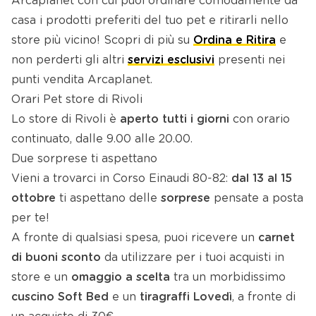
Arcaplanet con cui puoi ordinare comodamente da
casa i prodotti preferiti del tuo pet e ritirarli nello
store più vicino! Scopri di più su
Ordina e Ritira
e
non perderti gli altri
servizi esclusivi
presenti nei
punti vendita Arcaplanet.
Orari Pet store di Rivoli
Lo store di Rivoli è
aperto tutti i giorni
con orario
continuato, dalle 9.00 alle 20.00.
Due sorprese ti aspettano
Vieni a trovarci in Corso Einaudi 80-82:
dal 13 al 15
ottobre
ti aspettano delle
sorprese
pensate a posta
per te!
A fronte di qualsiasi spesa, puoi ricevere un
carnet
di buoni sconto
da utilizzare per i tuoi acquisti in
store e un
omaggio a scelta
tra un morbidissimo
cuscino Soft Bed
e un
tiragraffi Lovedì
, a fronte di