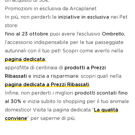
un acquisto di 30€.
Promozioni in esclusiva da Arcaplanet
In più, non perderti le
iniziative in esclusiva
nei Pet
store:
fino al 23 ottobre
puoi avere l’esclusivo
Ombrello
,
l’accessorio indispensabile per le tue passeggiate
autunnali con il tuo pet! Scopri come averlo nella
pagina dedicata
;
approfitta di centinaia di
prodotti a Prezzi
Ribassati
e inizia a risparmiare:
scopri quali nella
pagina dedicata a Prezzi Ribassati
.
Infine, non perderti i migliori
prodotti
scontati fino
al 30%
e inizia subito lo shopping per il tuo animale
domestico! Visita la pagina dedicata “
La qualità
conviene
” per saperne di più.