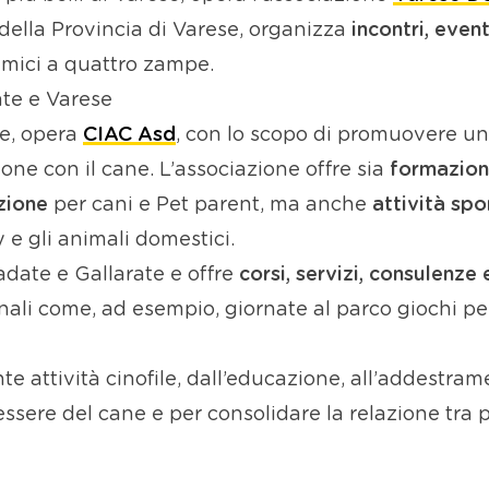
della Provincia di Varese, organizza
incontri, event
 amici a quattro zampe.
ate e Varese
se, opera
CIAC Asd
, con lo scopo di promuovere una
ione con il cane. L’associazione offre sia
formazion
zione
per cani e Pet parent, ma anche
attività spo
y e gli animali domestici.
adate e Gallarate e offre
corsi, servizi, consulenze
nali come, ad esempio, giornate al parco giochi per
nte attività cinofile, dall’educazione, all’addestr
essere del cane e per consolidare la relazione tra p