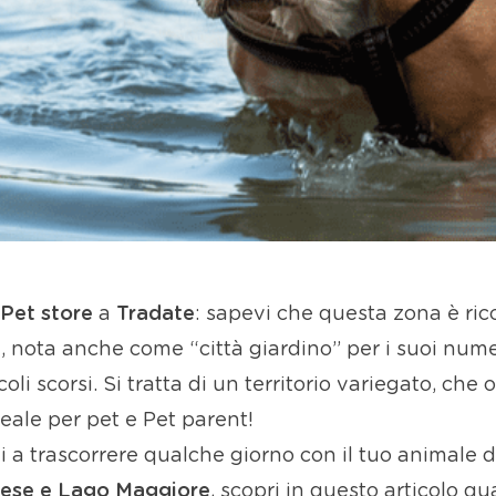
Pet store
a
Tradate
: sapevi che questa zona è ric
e
, nota anche come “città giardino” per i suoi numer
coli scorsi. Si tratta di un territorio variegato, che 
eale per pet e Pet parent!
ovi a trascorrere qualche giorno con il tuo animale
arese e Lago Maggiore
, scopri in questo articolo qua