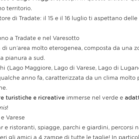
o territorio.
re di Tradate: il 15 e il 16 luglio ti aspettano delle
sono a Tradate e nel Varesotto
ta di un’area molto eterogenea, composta da una 
na pianura a sud.
hi (Lago Maggiore, Lago di Varese, Lago di Lugano)
a qualche anno fa, caratterizzata da un clima molto 
ne.
e turistiche e ricreative
immerse nel verde e
adat
mis
!
e e Varese
 e ristoranti, spiagge, parchi e giardini, percorsi n
i gli amici a 4 zampe di tutte le taglie! In partico