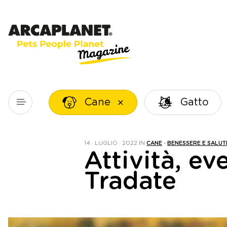
Cane
Gatto
14 · LUGLIO · 2022
IN
CANE
-
BENESSERE E SALUT
Attività, ev
Tradate