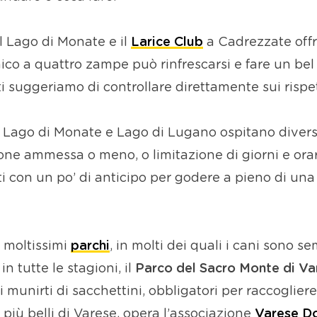
l Lago di Monate e il
Larice Club
a Cadrezzate off
amico a quattro zampe può rinfrescarsi e fare un be
 ti suggeriamo di controllare direttamente sui rispet
Lago di Monate e Lago di Lugano ospitano diverse 
one ammessa o meno, o limitazione di giorni e orar
ti con un po’ di anticipo per godere a pieno di una
o moltissimi
parchi
, in molti dei quali i cani sono 
n tutte le stagioni, il
Parco del Sacro Monte di Va
i munirti di sacchettini, obbligatori per raccogliere
i più belli di Varese, opera l’associazione
Varese Do