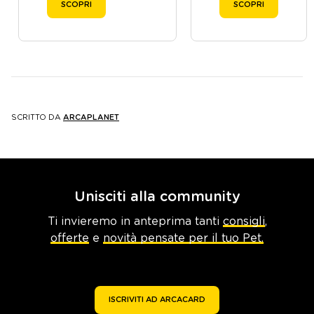
SCOPRI
SCOPRI
SCRITTO DA
ARCAPLANET
Unisciti alla community
Ti invieremo in anteprima tanti
consigli
,
offerte
e
novità pensate per il tuo Pet.
ISCRIVITI AD ARCACARD