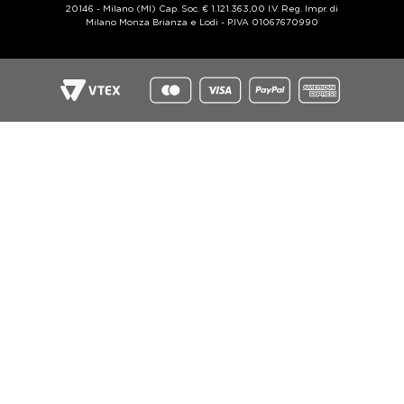
20146 - Milano (MI) Cap. Soc. € 1.121.363,00 I.V. Reg. Impr. di
Milano Monza Brianza e Lodi - P.IVA 01067670990