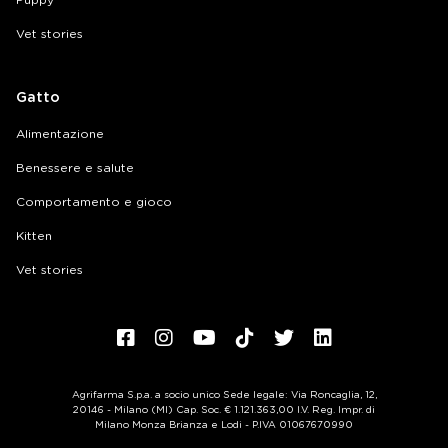
Vet stories
Gatto
Alimentazione
Benessere e salute
Comportamento e gioco
Kitten
Vet stories
Agrifarma S.p.a. a socio unico Sede legale: Via Roncaglia, 12,
20146 - Milano (MI) Cap. Soc. € 1.121.363,00 I.V. Reg. Impr. di
Milano Monza Brianza e Lodi - P.IVA 01067670990