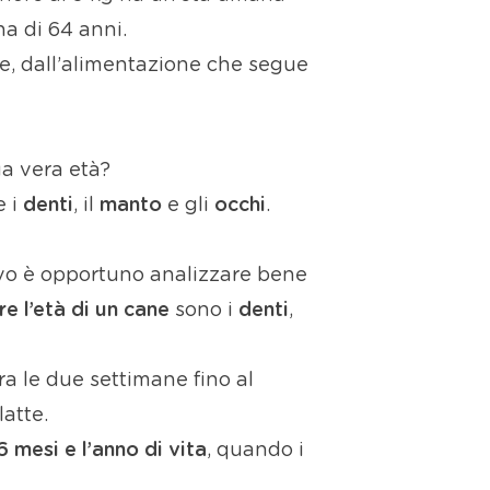
na di 64 anni.
e, dall’alimentazione che segue
ua vera età?
e i
denti
, il
manto
e gli
occhi
.
ivo è opportuno analizzare bene
e l’età di un cane
sono i
denti
,
Tra le due settimane fino al
atte.
 6 mesi e l’anno di vita
, quando i