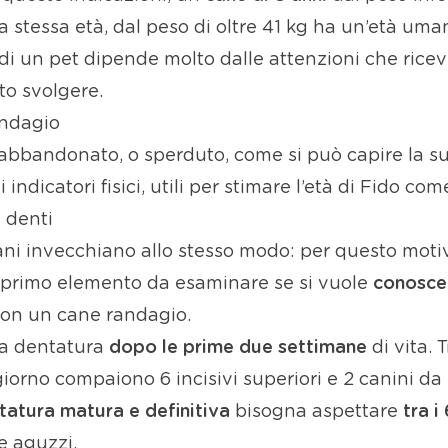
 stessa età, dal peso di oltre 41 kg ha un’età uma
di un pet dipende molto dalle attenzioni che ricev
ito svolgere.
andagio
 abbandonato, o sperduto, come si può capire la s
dicatori fisici, utili per stimare l’età di Fido com
 denti
cani invecchiano allo stesso modo: per questo mot
 Il primo elemento da esaminare se si vuole
conoscer
 con un cane randagio.
 la dentatura
dopo le prime due settimane
di vita. 
rno compaiono 6 incisivi superiori e 2 canini da l
tatura matura e definitiva
bisogna aspettare
tra i
e aguzzi.