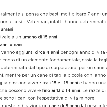
almente si pensa che basti moltiplicare 7 anni um
 non è così: i Veterinari, infatti, hanno determina
i umani
.
ivale a un
umano di 15 anni
anni umani
vanno
aggiunti circa 4 anni
per ogni anno di vita 
o conto di un elemento fondamentale, ossia la
tag
eterminata dal tipo di corporatura: per un cane d
ni, mentre per un cane di taglia piccola ogni anno 
glia
possono vivere
tra i 15 e i 18 anni
e hanno un
 che possono vivere
fino ai 13 o 14 anni
. Le razze d
e sono i cani con l’aspettativa di vita minore.
queste indicazioni, un
cane di 8 anni
dal peso infe