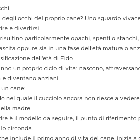
cchi
degli occhi del proprio cane? Uno sguardo vivace, 
e e divertirsi.
o risultino particolarmente opachi, spenti o stanchi
ascita oppure sia in una fase dell’età matura o anz
ssificazione dell’età di Fido
hanno un proprio ciclo di vita: nascono, attraversa
à e diventano anziani.
i un cane:
o nel quale il cucciolo ancora non riesce a vedere
della madre.
dre è il modello da seguire, il punto di riferimento 
 lo circonda.
che include il primo anno di vita del cane, inizia a d