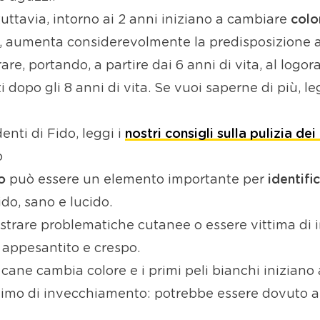
tuttavia, intorno ai 2 anni iniziano a cambiare
col
ece, aumenta considerevolmente la predisposizione a
e, portando, a partire dai 6 anni di vita, al logor
i dopo gli 8 anni di vita. Se vuoi saperne di più, le
nti di Fido, leggi i
nostri consigli sulla pulizia dei
o
o
può essere un elemento importante per
identific
ido, sano e lucido.
are problematiche cutanee o essere vittima di infez
appesantito e crespo.
 cane cambia colore e i primi peli bianchi iniziano 
imo di invecchiamento: potrebbe essere dovuto a s