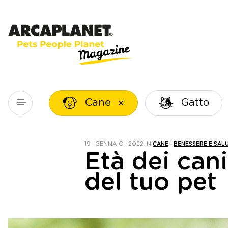
Cane
Gatto
19 · GENNAIO · 2022
IN
CANE
-
BENESSERE E SAL
Età dei cani
del tuo pet