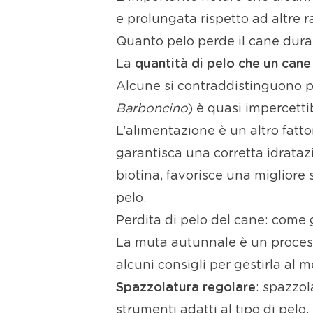
e prolungata rispetto ad altre r
Quanto pelo perde il cane dura
La
quantità di pelo che un can
Alcune si contraddistinguono 
Barboncino
) è quasi impercettib
L’alimentazione è un altro fatt
garantisca una corretta idrataz
biotina, favorisce una miglior
pelo.
Perdita di pelo del cane: come
La muta autunnale è un processo
alcuni consigli per gestirla al m
Spazzolatura regolare
: spazzol
strumenti adatti al tipo di pelo.