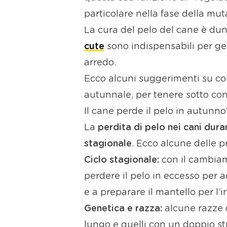
particolare nella fase della mut
La cura del pelo del cane è du
cute
sono indispensabili per gest
arredo.
Ecco alcuni suggerimenti su com
autunnale, per tenere sotto cont
Il cane perde il pelo in autunn
La
perdita di pelo nei cani dura
stagionale
. Ecco alcune delle 
Ciclo stagionale:
con il cambiam
perdere il pelo in eccesso per 
e a preparare il mantello per l’
Genetica e razza:
alcune razze d
lungo e quelli con un doppio st