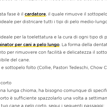
ta fase è il
cardatore
, il quale rimuove il sottope
ideale per districare tutti i tipi di pelo medio-lun
ideale per la toelettatura e la cura di ogni tipo di
inator per cani a pelo lungo
. La forma della denta
o per rimuovere con facilità e delicatezza il sottop
sibile del cane.
o e sottopelo folto (Collie, Pastori Tedeschi, Chow
 corto
a lunga chioma, ha bisogno comunque di specific
corto è sufficiente spazzolarlo una volta a settiman
 tuo cane a pelo corto, segui i seguenti passaggi: