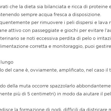
urati che la dieta sia bilanciata e ricca di proteine
tenendo sempre acqua fresca a disposizione.
requentemente per rimuovere i peli dispersi e lava 
cane attivo con passeggiate e giochi per evitare l’
eterinario se noti eccessiva perdita di pelo o irrita
alimentazione corretta e monitoraggio, puoi gestir
 lungo
lo del cane è, ovviamente, amplificato, nel caso i
iodo della muta occorre spazzolarlo abbondantemen
ente più di 5 centimetri) in modo da aiutare il pe
sce la formazione di nodi, difficili da districare m