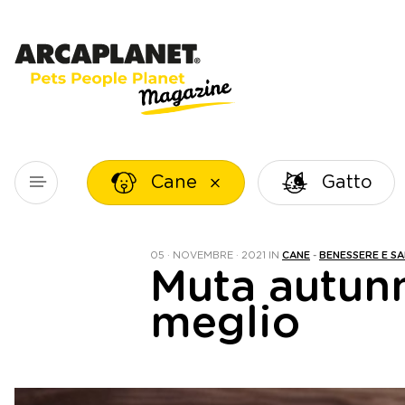
Cane
Gatto
05 · NOVEMBRE · 2021
IN
CANE
-
BENESSERE E S
Muta autunn
meglio