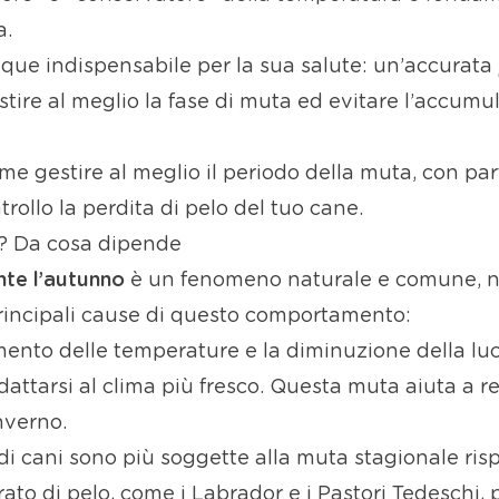
a.
nque indispensabile per la sua salute: un’accurata
ire al meglio la fase di muta ed evitare l’accumulo 
e gestire al meglio il periodo della muta, con par
rollo la perdita di pelo del tuo cane.
o? Da cosa dipende
nte l’autunno
è un fenomeno naturale e comune, 
principali cause di questo comportamento:
ento delle temperature e la diminuzione della luce
adattarsi al clima più fresco. Questa muta aiuta a 
inverno.
i cani sono più soggette alla muta stagionale rispe
rato di pelo, come i Labrador e i Pastori Tedeschi,