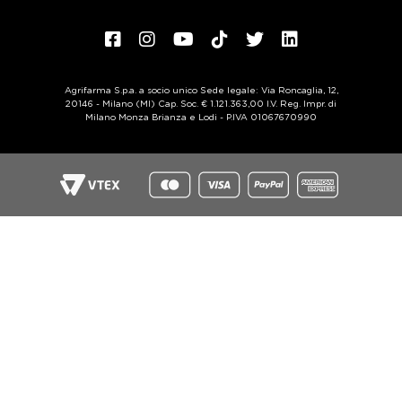
Agrifarma S.p.a. a socio unico Sede legale: Via Roncaglia, 12,
20146 - Milano (MI) Cap. Soc. € 1.121.363,00 I.V. Reg. Impr. di
Milano Monza Brianza e Lodi - P.IVA 01067670990