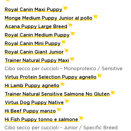
Royal Canin Maxi Puppy
Monge Medium Puppy Junior al pollo
Acana Puppy Large Breed
Royal Canin Medium Puppy
Royal Canin Mini Puppy
Royal Canin Giant Junior
Trainer Natural Puppy Maxi
Cibo secco per cuccioli – Monoproteico / Sensitive
Virtus Protein Selection Puppy agnello
Hi Lamb Puppy agnello
Trainer Natural Sensitive Salmone No Gluten
Virtus Dog Puppy Native
Hi Beef Puppy manzo
Hi Fish Puppy tonno e salmone
Cibo secco per cuccioli – Junior / Specific Breed