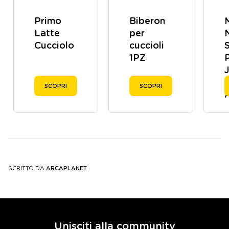
Primo
Biberon
Latte
per
Cucciolo
cuccioli
1PZ
J
SCOPRI
SCOPRI
SCRITTO DA
ARCAPLANET
Unisciti alla community