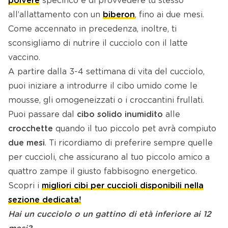
polvere
specifico e di provvedere tu stesso
all’allattamento con un
biberon
, fino ai due mesi.
Come accennato in precedenza, inoltre, ti
sconsigliamo di nutrire il cucciolo con il latte
vaccino.
A partire dalla 3-4 settimana di vita del cucciolo,
puoi iniziare a introdurre il cibo umido come le
mousse, gli omogeneizzati o i croccantini frullati.
Puoi passare dal
cibo solido
inumidito
alle
crocchette
quando il tuo piccolo pet avrà compiuto
due mesi
. Ti ricordiamo di preferire sempre quelle
per cuccioli, che assicurano al tuo piccolo amico a
quattro zampe il giusto fabbisogno energetico.
Scopri i
migliori cibi per cuccioli disponibili nella
sezione dedicata!
Hai un cucciolo o un gattino di età inferiore ai 12