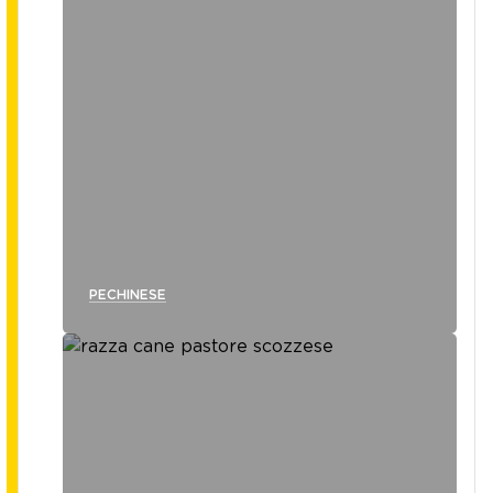
PECHINESE