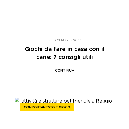
15 · DICEMBRE · 2022
Giochi da fare in casa con il
cane: 7 consigli utili
CONTINUA
COMPORTAMENTO E GIOCO