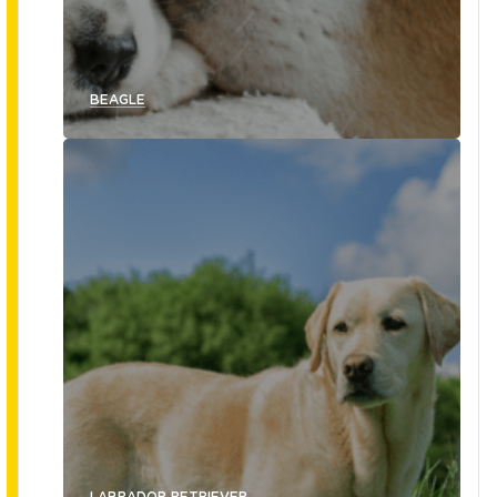
BEAGLE
LABRADOR RETRIEVER