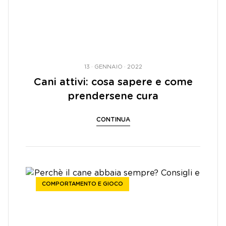
13 · GENNAIO · 2022
Cani attivi: cosa sapere e come
prendersene cura
CONTINUA
COMPORTAMENTO E GIOCO