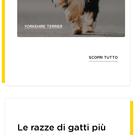
YORKSHIRE TERRIER
SCOPRI TUTTO
Le razze di gatti più