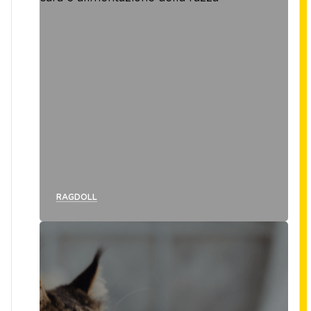
RAGDOLL