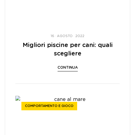
16 · AGOSTO · 2022
Migliori piscine per cani: quali
scegliere
CONTINUA
COMPORTAMENTO E GIOCO