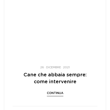
26 · DICEMBRE · 2021
Cane che abbaia sempre:
come intervenire
CONTINUA